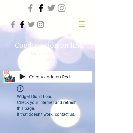
Coeducación en liña
Mercedes Sánchez
Vico
Coeducando en Red
Widget Didn’t Load
Check your internet and refresh
this page.
If that doesn’t work, contact us.