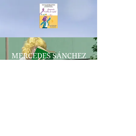
MERCEDES SÁNCHEZ
VICO
COEDUCACIÓN
IES AL-BAYTAR
HONEY CREEK
BENALMÁDENA
igualdadegeneroenred@gmail.co
m