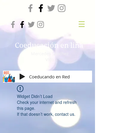
Coeducación en liña
Mercedes Sánchez
Vico
Coeducando en Red
Widget Didn’t Load
Check your internet and refresh
this page.
If that doesn’t work, contact us.