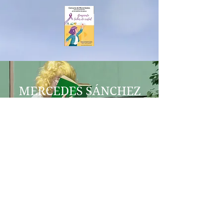
MERCEDES SÁNCHEZ
VICO
COEDUCACIÓN
IES AL-BAYTAR
HONEY CREEK
BENALMÁDENA
igualdadegeneroenred@gmail.co
m