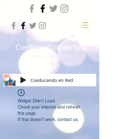
Coeducación en liña
Mercedes Sánchez
Vico
Coeducando en Red
Widget Didn’t Load
Check your internet and refresh
this page.
If that doesn’t work, contact us.