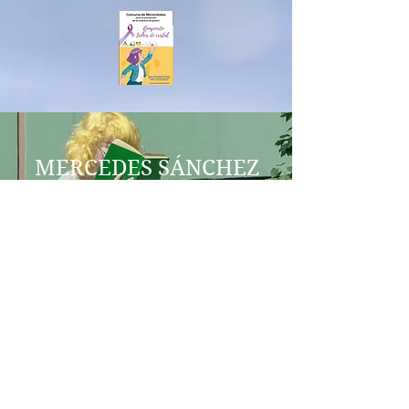
MERCEDES SÁNCHEZ
VICO
COEDUCACIÓN
IES AL-BAYTAR
HONEY CREEK
BENALMÁDENA
igualdadegeneroenred@gmail.co
m