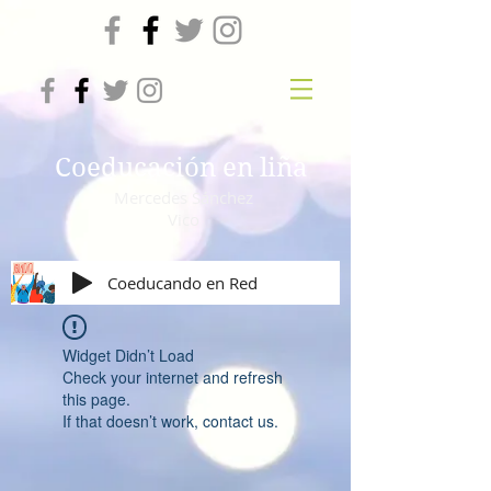
Coeducación en liña
Mercedes Sánchez
Vico
Coeducando en Red
Widget Didn’t Load
Check your internet and refresh
this page.
If that doesn’t work, contact us.