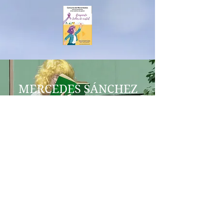
MERCEDES SÁNCHEZ
VICO
COEDUCACIÓN
IES AL-BAYTAR
HONEY CREEK
BENALMÁDENA
igualdadegeneroenred@gmail.co
m