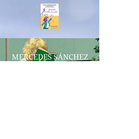
MERCEDES SÁNCHEZ
VICO
COEDUCACIÓN
IES AL-BAYTAR
HONEY CREEK
BENALMÁDENA
igualdadegeneroenred@gmail.co
m