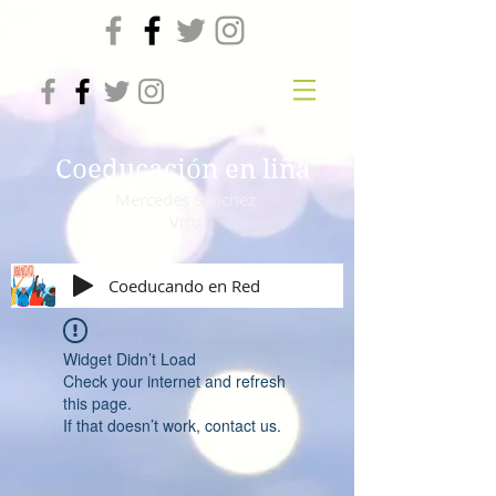
Coeducación en liña
Mercedes Sánchez
Vico
Coeducando en Red
Widget Didn’t Load
Check your internet and refresh
this page.
If that doesn’t work, contact us.