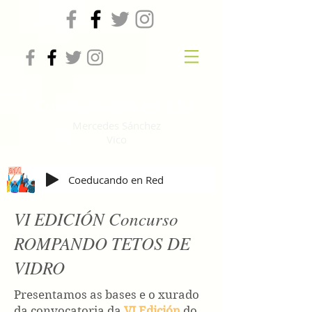
Coeducación en liña
Mercedes Sánchez
Vico
Coeducando en Red
VI EDICIÓN Concurso
ROMPANDO TETOS DE
VIDRO
Presentamos as bases e o xurado
da convocatoria da
VI Edición
do